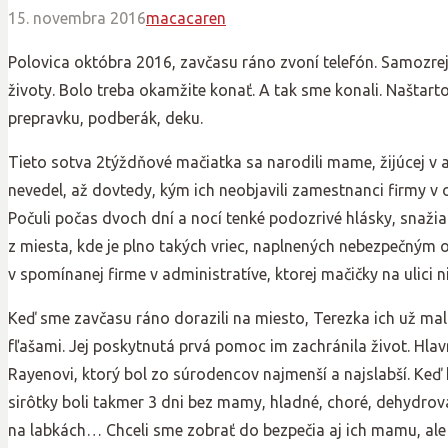
15. novembra 2016
macacaren
Polovica októbra 2016, zavčasu ráno zvoní telefón. Samozre
životy. Bolo treba okamžite konať. A tak sme konali. Naštart
prepravku, podberák, deku.
Tieto sotva 2týždňové mačiatka sa narodili mame, žijúcej v ar
nevedel, až dovtedy, kým ich neobjavili zamestnanci firmy v
Počuli počas dvoch dní a nocí tenké podozrivé hlásky, snažiac
z miesta, kde je plno takých vriec, naplnených nebezpečným
v spomínanej firme v administratíve, ktorej mačičky na ulici
Keď sme zavčasu ráno dorazili na miesto, Terezka ich už mal
fľašami. Jej poskytnutá prvá pomoc im zachránila život. Hla
Rayenovi, ktorý bol zo súrodencov najmenší a najslabší. Keď 
sirôtky boli takmer 3 dni bez mamy, hladné, choré, dehydro
na labkách… Chceli sme zobrať do bezpečia aj ich mamu, ale po