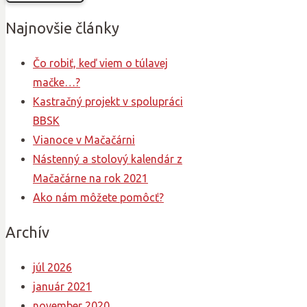
Najnovšie články
Čo robiť, keď viem o túlavej
mačke…?
Kastračný projekt v spolupráci
BBSK
Vianoce v Mačačárni
Nástenný a stolový kalendár z
Mačačárne na rok 2021
Ako nám môžete pomôcť?
Archív
júl 2026
január 2021
november 2020