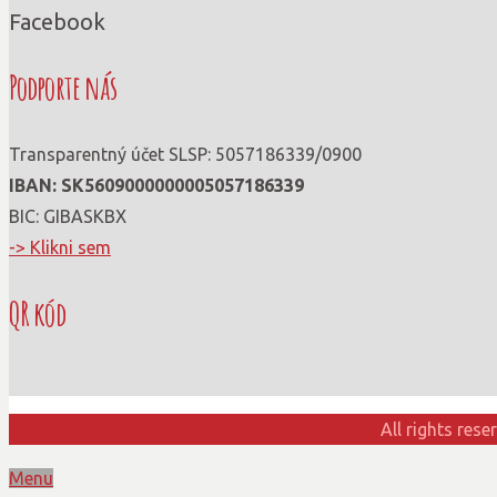
Facebook
Podporte nás
Transparentný účet SLSP: 5057186339/0900
IBAN: SK56090000000­05057186339
BIC: GIBASKBX
-> Klikni sem
QR kód
All rights res
Menu