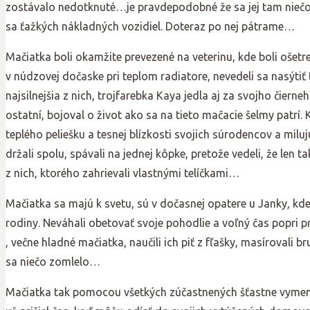
zostávalo nedotknuté…je pravdepodobné že sa jej tam niečo s
sa ťažkých nákladných vozidiel. Doteraz po nej pátrame…
Mačiatka boli okamžite prevezené na veterinu, kde boli ošetr
v núdzovej dočaske pri teplom radiatore, nevedeli sa nasýtiť
najsilnejšia z nich, trojfarebka Kaya jedla aj za svojho čiern
ostatní, bojoval o život ako sa na tieto mačacie šelmy patrí.
teplého peliešku a tesnej blízkosti svojich súrodencov a mi
držali spolu, spávali na jednej kôpke, pretože vedeli, že len 
z nich, ktorého zahrievali vlastnými telíčkami…
Mačiatka sa majú k svetu, sú v dočasnej opatere u Janky, kde
rodiny. Neváhali obetovať svoje pohodlie a voľný čas popri p
, večne hladné mačiatka, naučili ich piť z fľašky, masírovali 
sa niečo zomlelo…
Mačiatka tak pomocou všetkých zúčastnených šťastne vymenil