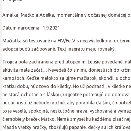
Amálka, Maťko a Adelka, momentálne v dočasnej domácej op
Dátum narodenia: 1.9.2021
Mačiatka sú testované na FIV/FeLV s neg.výsledkom, odčerve
adopcii budú začipované. Text inzerátu majú rovnaký.
Trojica bola zachránená pred utopením. Lepšie povedané, nále
aktivita mala začať… Nevedeli čo s nimi, doniesli ich do kr
kamošoch. Keďže málokto sa ujme mačiatok, skončili u ochotn
krátku dobu, núdzovo do klietky. No už podrástli, v klietke n
ne stará ochotne a s láskou, urgentne potrebujú do domova. J
budúcnosti už nebude možné, aby pomohla ďalším, čo potreb
to je veselá, spokojná, neskutočne hravá, vychovaná a vymaz
čiernobiely braček Maťko. Nemá zmysel ku každému písať nejaké 
Mastia všetky hračky, zbožňujú papanie, dečky sú ich kráľovs