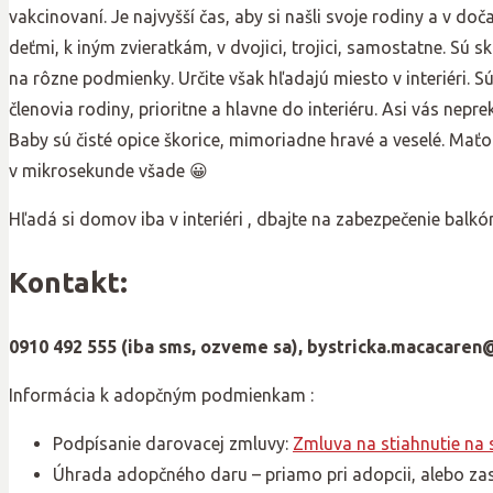
vakcinovaní. Je najvyšší čas, aby si našli svoje rodiny a v do
deťmi, k iným zvieratkám, v dvojici, trojici, samostatne. Sú
na rôzne podmienky. Určite však hľadajú miesto v interiéri. 
členovia rodiny, prioritne a hlavne do interiéru. Asi vás nepr
Baby sú čisté opice škorice, mimoriadne hravé a veselé. Ma
v mikrosekunde všade 😀
Hľadá si domov iba v interiéri , dbajte na zabezpečenie balkó
Kontakt:
0910 492 555 (iba sms, ozveme sa),
bystricka.macacaren
Informácia k adopčným podmienkam :
Podpísanie darovacej zmluvy:
Zmluva na stiahnutie na
Úhrada adopčného daru – priamo pri adopcii, alebo za