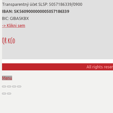
Transparentný účet SLSP: 5057186339/0900
IBAN: SK56090000000­05057186339
BIC: GIBASKBX
-> Klikni sem
QR kód
All rights res
Menu