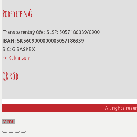
Podporte nás
Transparentný účet SLSP: 5057186339/0900
IBAN: SK56090000000­05057186339
BIC: GIBASKBX
-> Klikni sem
QR kód
All rights res
Menu