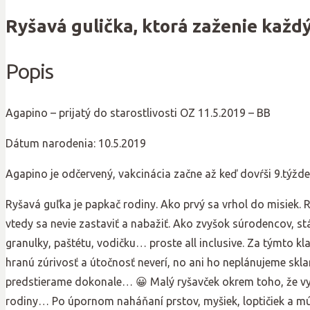
Ryšavá gulička, ktorá zaženie každ
Popis
Agapino – prijatý do starostlivosti OZ 11.5.2019 – BB
Dátum narodenia: 10.5.2019
Agapino je odčervený, vakcinácia začne až keď dovŕši 9.týžde
Ryšavá guľka je papkač rodiny. Ako prvý sa vrhol do misiek. 
vtedy sa nevie zastaviť a nabažiť. Ako zvyšok súrodencov, st
granulky, paštétu, vodičku… proste all inclusive. Za týmto kla
hranú zúrivosť a útočnosť neverí, no ani ho neplánujeme skl
predstierame dokonale… 😀 Malý ryšavček okrem toho, že vyhral
rodiny… Po úpornom naháňaní prstov, myšiek, loptičiek a mú