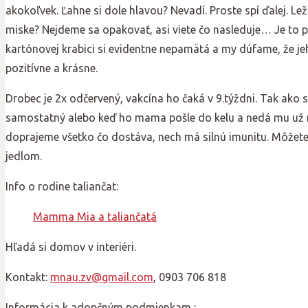
akokoľvek. Ľahne si dole hlavou? Nevadí. Proste spí ďalej. Lež
miske? Nejdeme sa opakovať, asi viete čo nasleduje… Je to p
kartónovej krabici si evidentne nepamätá a my dúfame, že j
pozitívne a krásne.
Drobec je 2x odčervený, vakcína ho čaká v 9.týždni. Tak ak
samostatný alebo keď ho mama pošle do kelu a nedá mu už ml
doprajeme všetko čo dostáva, nech má silnú imunitu. Môžete 
jedlom.
Info o rodine taliančat:
Mamma Mia a taliančatá
Hľadá si domov v interiéri.
Kontakt:
mnau.zv@gmail.com
, 0903 706 818
Informácia k adopčným podmienkam :