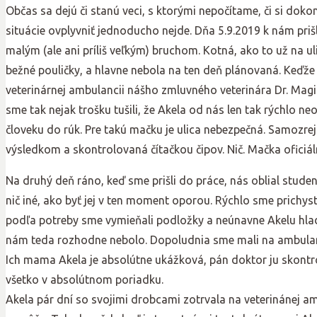
Občas sa dejú či stanú veci, s ktorými nepočítame, či si dok
situácie ovplyvniť jednoducho nejde. Dňa 5.9.2019 k nám priš
malým (ale ani príliš veľkým) bruchom. Kotná, ako to už na u
bežné pouličky, a hlavne nebola na ten deň plánovaná. Keďže
veterinárnej ambulancii nášho zmluvného veterinára Dr. Magi
sme tak nejak trošku tušili, že Akela od nás len tak rýchlo n
človeku do rúk. Pre takú mačku je ulica nebezpečná. Samozre
výsledkom a skontrolovaná čítačkou čipov. Nič. Mačka oficiáln
Na druhý deň ráno, keď sme prišli do práce, nás oblial stude
nič iné, ako byť jej v ten moment oporou. Rýchlo sme prichysta
podľa potreby sme vymieňali podložky a neúnavne Akelu hladk
nám teda rozhodne nebolo. Dopoludnia sme mali na ambulancii
Ich mama Akela je absolútne ukážková, pán doktor ju skontrol
všetko v absolútnom poriadku.
Akela pár dní so svojimi drobcami zotrvala na veterinánej am