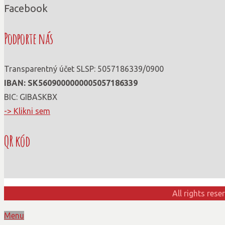
Facebook
Podporte nás
Transparentný účet SLSP: 5057186339/0900
IBAN: SK56090000000­05057186339
BIC: GIBASKBX
-> Klikni sem
QR kód
All rights res
Menu