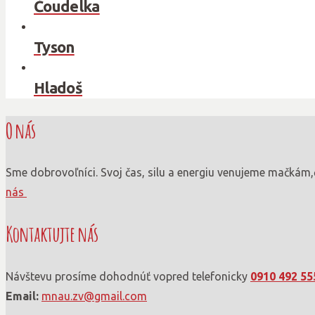
Čoudelka
Tyson
Hladoš
O nás
Sme dobrovoľníci. Svoj čas, silu a energiu venujeme mačkám,
nás
Kontaktujte nás
Návštevu prosíme dohodnúť vopred telefonicky
0910 492 55
Email:
mnau.zv@gmail.com