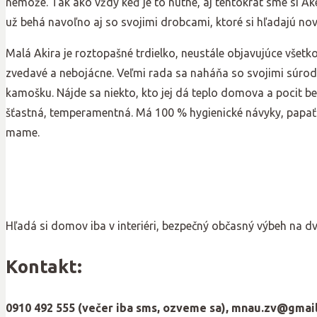
nemôže. Tak ako vždy keď je to nutné, aj tentokrát sme si Akel
už behá navoľno aj so svojimi drobcami, ktoré si hľadajú no
Malá Akira je roztopašné trdielko, neustále objavujúce všetk
zvedavé a nebojácne. Veľmi rada sa naháňa so svojimi súro
kamošku. Nájde sa niekto, kto jej dá teplo domova a pocit bez
šťastná, temperamentná. Má 100 % hygienické návyky, papať už
mame.
Hľadá si domov iba v interiéri, bezpečný občasný výbeh na d
Kontakt:
0910 492 555 (večer iba sms, ozveme sa), mnau.zv@gmai