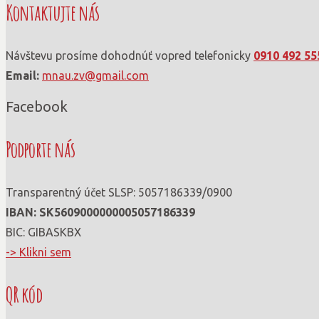
Kontaktujte nás
Návštevu prosíme dohodnúť vopred telefonicky
0910 492 55
Email:
mnau.zv@gmail.com
Facebook
Podporte nás
Transparentný účet SLSP: 5057186339/0900
IBAN: SK56090000000­05057186339
BIC: GIBASKBX
-> Klikni sem
QR kód