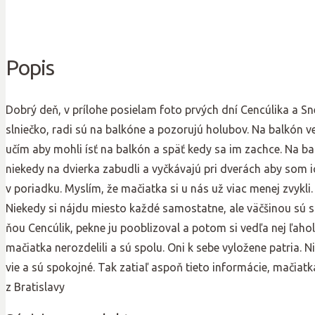
Popis
Dobrý deň, v prílohe posielam foto prvých dní Cencúlika a Sneh
slniečko, radi sú na balkóne a pozorujú holubov. Na balkón 
učím aby mohli ísť na balkón a späť kedy sa im zachce. Na ba
niekedy na dvierka zabudli a vyčkávajú pri dverách aby som ic
v poriadku. Myslím, že mačiatka si u nás už viac menej zvykli.
Niekedy si nájdu miesto každé samostatne, ale väčšinou sú sp
ňou Cencúlik, pekne ju pooblizoval a potom si vedľa nej ľahol a
mačiatka nerozdelili a sú spolu. Oni k sebe vyložene patria. Ni
vie a sú spokojné. Tak zatiaľ aspoň tieto informácie, mačiat
z Bratislavy